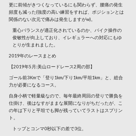
更に前傾がきつくなっているにも関わらず、腰痛の発生
頻度も減った(強度の高い練習をすれば、ポジションとは
関係のない次元で痛みは発生しますがw)。
重心バランスが適正化されているのか、バイク操作の
俊敏性が向上しており、イレギュラーへの対応にもゆ
とりが生まれました。
2019年のレースまとめ
【2019年5月:美山ロードレース2周の部】
ゴール前3Kmで「登り1km/下り1km/平坦1km」と、総合
力が必要になるコース。
自身小柄で軽量級なので、毎年最終周回の登りで勝負を
仕掛け、後はなすがままな展開になりがちだったが、こ
の年は下りと平坦でも脚が残っていてラストはスプリン
ト。
トップとコンマ0秒以下の差で3位。