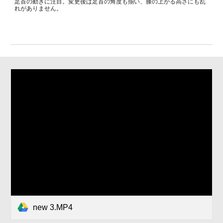
足首の動きに注目。変更後は足首の角度も揃い、膝の上がる高さにも乱
れがありません。
new 3.MP4