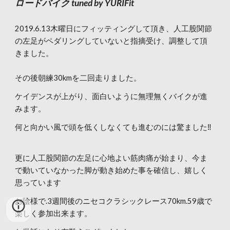
ロードバイク tuned by YURIFit
2019.6.13木曜日にフィッティングして頂き、人工股関節
の左足がペダリングしていないと指摘受け、調整して頂
きました。
その後朝練30kmを二回走りました。
ケイデンスが上がり、面白いように無理無くバイクが進
みます。
何と向かい風で頭を低くしなくても進むのには驚ました‼️
更に人工股関節の左足に心地よい筋肉痛が始まり、今ま
で動いていなかった脚が動き始めた事を確信し、嬉しく
思っています
お陰様で.3週間後のニセコクラシックレース70km.59歳で
楽しく参加出来ます。