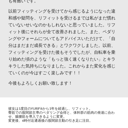
も有難いです。
以前フィッティングを受けてから感じるようになった違
和感や疑問を、リフィットを受けるまでは私がまだ慣れ
ていないせいなのかもしれないと思っていました。リフ
ィット後にそれらが全て改善されました。また、ペダリ
ングやフォームについてもアドバイスいただけて、「自
分はまだまだ成長できる」とワクワクしました。以前、
フィッティングを受けた後もそうでしたが、自転車を乗
り始めた頃のような「もっと強く速くなりたい」とキラ
キラした気持ちになりました。これからまた変化を感じ
ていくのが今はすごく楽しみです！！
今後もよろしくお願い致します！
彼女は1度目のYURIFitから1年を経過し、リフィット。
臀筋での股関節主導のペダリング会得と、体幹群の筋肉の発達に合わ
せ、腸腰筋を導入できるように変更。
変更後、6時付近通過後の股関節主動の引き足に注目。