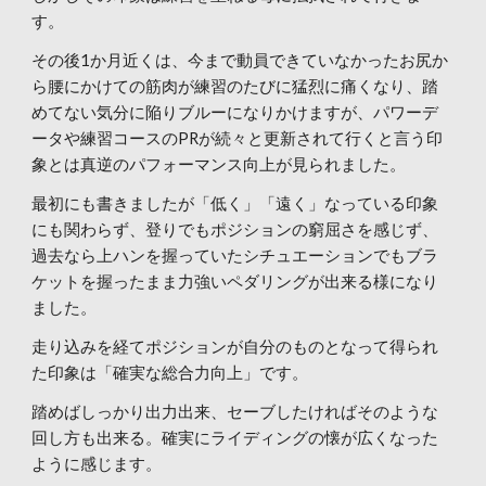
す。
その後1か月近くは、今まで動員できていなかったお尻か
ら腰にかけての筋肉が練習のたびに猛烈に痛くなり、踏
めてない気分に陥りブルーになりかけますが、パワーデ
ータや練習コースのPRが続々と更新されて行くと言う印
象とは真逆のパフォーマンス向上が見られました。
最初にも書きましたが「低く」「遠く」なっている印象
にも関わらず、登りでもポジションの窮屈さを感じず、
過去なら上ハンを握っていたシチュエーションでもブラ
ケットを握ったまま力強いペダリングが出来る様になり
ました。
走り込みを経てポジションが自分のものとなって得られ
た印象は「確実な総合力向上」です。
踏めばしっかり出力出来、セーブしたければそのような
回し方も出来る。確実にライディングの懐が広くなった
ように感じます。