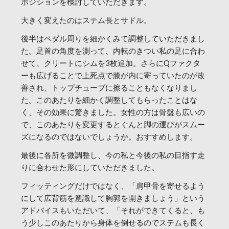
ポジションを検討していただきます。
大きく変えたのはステム長とサドル。
後半はペダル周りを細かくみて調整していただきまし
た。足首の角度を測って、内転のきつい私の足に合わ
せて、クリートにシムを3枚追加。さらにQファクタ
ーも広げることで上死点で膝が内に寄っていたのが改
善され、トップチューブに擦ることもなくなりまし
た。このあたりを細かく調整してもらったことはな
く、その効果に驚きました。女性の方は骨盤も広いの
で、このあたりを変更するとぐんと脚の運びがスムー
ズになるのではないでしょうか。おすすめします。
最後に各所を微調整し、今の私と今後の私の目指す走
りに合わせた形にしていただきました。
フィッティングだけではなく、「肩甲骨を寄せるよう
にして広背筋を意識して胸郭を開きましょう」という
アドバイスもいただいて、「それができてくると、も
う少しこのあたりから身体を倒せるのでステムも長く