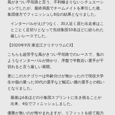
風がきつい平坦路と言う、不利極まりないシチュエーシ
ョンでしたが、最終局面でチームメイトを牽引した後、
集団後方でフィニッシュし8位の結果となりました。
インターバルがえげつなく、30人近く居た出走者はこ
とごとく足切りとなって先頭集団10名ほどに絞られた
厳しいレースでした。
【2020年9月:東近江クリテリウムC3】
こちらも超苦手な風がきつい平坦路でのレースで、鬼の
ようなインターバルが掛かり、序盤で半数近い選手が千
切れると言う厳しい展開。
更にこのカテゴリーは年齢分けが無かったので現役大学
生や脂の乗った30代の選手など幅広い層の選手との戦い
となりました。
最後は6名ほどの小集団スプリントに生き残ることが
出来、4位でフィニッシュしました。
優勝が無いのが悔やまれますが、リフィットを経て能力