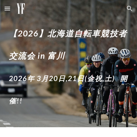
Skip to main content
Skip to navigation
【2026】北海道自転車競技者
交流会 in 富川
202
6
年 3月20日
,
21日
(
金祝
,
土
)
開
催!!