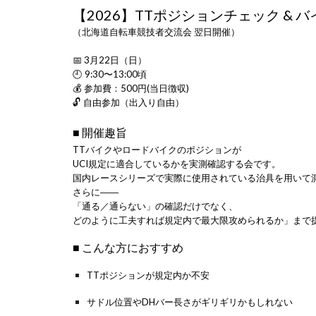
【2026】TTポジションチェック &
（北海道自転車競技者交流会 翌日開催）
📅 3月22日（日）
🕘 9:30〜13:00頃
💰 参加費：500円(当日徴収)
🔓 自由参加（出入り自由）
■ 開催趣旨
TTバイクやロードバイクのポジションが
UCI規定に適合しているかを実測確認する会です。
国内レースシリーズで実際に使用されている治具を用いて
さらに――
「通る／通らない」の確認だけでなく、
どのように工夫すれば規定内で最大限攻められるか」まで
■ こんな方におすすめ
TTポジションが規定内か不安
サドル位置やDHバー長さがギリギリかもしれない