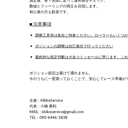
測定後、各々実際に走って違和感をチェック。
数値とフィーリングの両立を目指します。
初心者の方も歓迎です。
■ 注意事項
調整工具等は各自ご持参ください。ローラーもいくつか
ポジションの調整は自己責任で行ってください
最終的な規定判断は大会コミッセールに準じます。これ
ポジション規定は避けて通れません。
今のうちに一度測っておくことで、安心してレース準備が
主催：KBikeService
代表：小橋 勇利
MAIL：kbikeservice@gmail.com
TEL：090-6446-5838