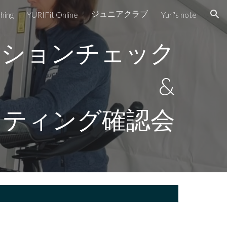
ジュニアクラブ
hing
YURIFit Online
Yuri's note
ion
ジションチェック
&
ッティング確認会