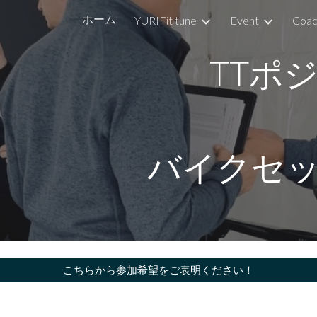
ホーム
YURIFit tune
Event
Coac
ip to main content
Skip to navigat
TTポ
バイクセ
こちらから参加希望をご表明ください！