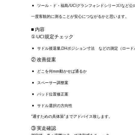
ツール・ド・福島/UCIグランフォンドシリーズ/など
一度客観的に測ることが安心につながるかと思います。
■ 内容
① UCI規定チェック
サドル後退量,DHポジション寸法 などの測定（ロード
② 改善提案
どこを何mm動かせば通るか
スペーサー調整案
パッド位置修正案
サドル選択の方向性
“通すための具体策”までアドバイス致します。
③ 実走確認